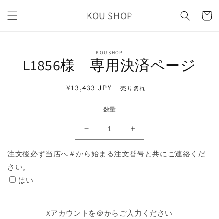
コンテ
カ
ンツに
KOU SHOP
ー
進む
ト
商品情
KOU SHOP
報にス
L1856様 専用決済ページ
キップ
通
¥13,433 JPY
売り切れ
常
数量
価
格
L1856
L1856
様
様
注文後必ず当店へ＃から始まる注文番号と共にご連絡くだ
専
専
さい。
用
用
決
決
はい
済
済
ペ
ペ
Xアカウントを＠からご入力ください
ー
ー