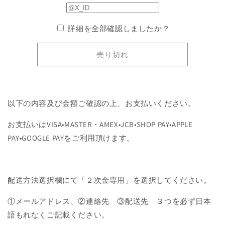
ジ
ジ
の
の
詳細を全部確認しましたか？
数
数
量
量
売り切れ
を
を
減
増
ら
や
す
す
以下の内容及び金額ご確認の上、お支払いください。
お支払いはVISA•MASTER・AMEX•JCB•SHOP PAY•APPLE
PAY•GOOGLE PAYをご利用頂けます。
配送方法選択欄にて「２次金専用」を選択してください。
①メールアドレス、②連絡先 ③配送先 ３つを必ず日本
語もれなくご記載ください。