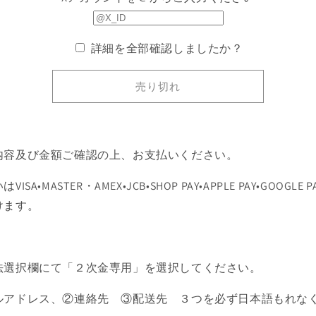
ー
ー
ジ
ジ
詳細を全部確認しましたか？
の
の
数
数
量
量
売り切れ
を
を
減
増
ら
や
す
す
内容及び金額ご確認の上、お支払いください。
ISA•MASTER・AMEX•JCB•SHOP PAY•APPLE PAY•GOOGLE 
けます。
法選択欄にて「２次金専用」を選択してください。
ルアドレス、②連絡先 ③配送先 ３つを必ず日本語もれな