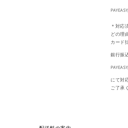
PAYE
＊対応
どの理
カード
銀行振
PAYE
にて
対
ご了承