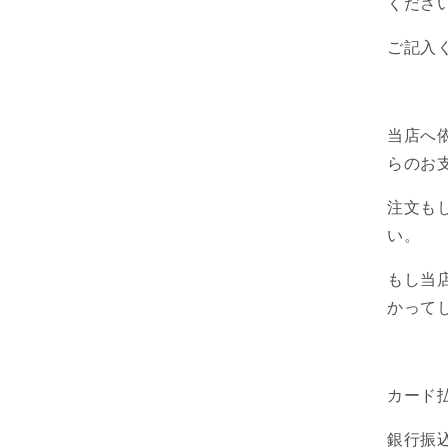
くださ
ご記入
当店へ
らのお
注文も
い。
もし当
かって
カード
銀行振