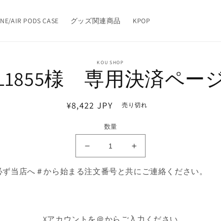
NE/AIR PODS CASE
グッズ関連商品
KPOP
情
KOU SHOP
L1855様 専用決済ペー
ス
プ
通
¥8,422 JPY
売り切れ
常
数量
価
格
L1855
L1855
様
様
必ず当店へ＃から始まる注文番号と共にご連絡ください。
専
専
用
用
決
決
済
済
Xアカウントを＠からご入力ください
ペ
ペ