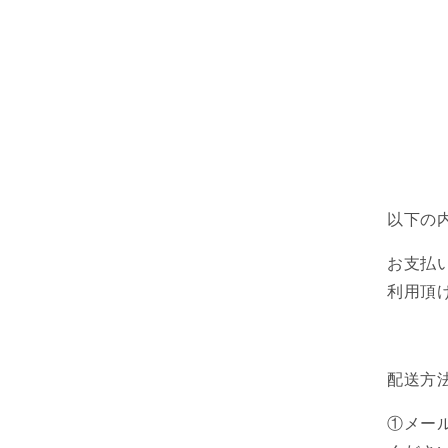
以下の
お支払いはV
利用頂
配送方
①メー