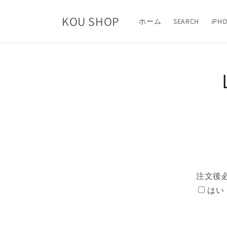
コンテ
ンツに
KOU SHOP
進む
ホーム
SEARCH
iPHO
商品
報に
キッ
注文後
はい