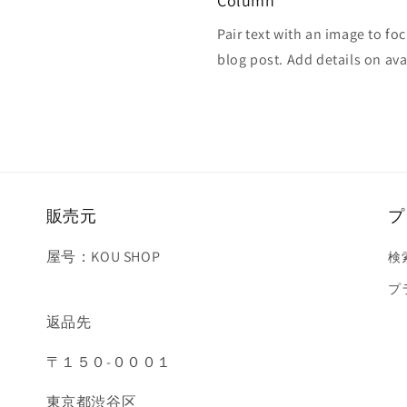
Column
Pair text with an image to fo
blog post. Add details on avai
販売元
プ
屋号：KOU SHOP
検
プ
返品先
〒１５０-０００１
東京都渋谷区