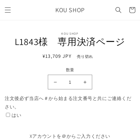
コンテ
カ
ンツに
KOU SHOP
ー
進む
ト
商品情
KOU SHOP
報にス
L1843様 専用決済ページ
キップ
通
¥13,709 JPY
売り切れ
常
数量
価
格
L1843
L1843
様
様
注文後必ず当店へ＃から始まる注文番号と共にご連絡くだ
専
専
さい。
用
用
決
決
はい
済
済
ペ
ペ
Xアカウントを＠からご入力ください
ー
ー