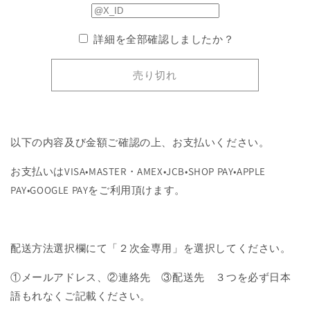
ジ
ジ
の
の
詳細を全部確認しましたか？
数
数
量
量
売り切れ
を
を
減
増
ら
や
す
す
以下の内容及び金額ご確認の上、お支払いください。
お支払いはVISA•MASTER・AMEX•JCB•SHOP PAY•APPLE
PAY•GOOGLE PAYをご利用頂けます。
配送方法選択欄にて「２次金専用」を選択してください。
①メールアドレス、②連絡先 ③配送先 ３つを必ず日本
語もれなくご記載ください。