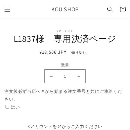
コンテ
カ
ンツに
KOU SHOP
ー
進む
ト
商品情
KOU SHOP
報にス
L1837様 専用決済ページ
キップ
通
¥18,506 JPY
売り切れ
常
数量
価
格
L1837
L1837
様
様
注文後必ず当店へ＃から始まる注文番号と共にご連絡くだ
専
専
さい。
用
用
決
決
はい
済
済
ペ
ペ
Xアカウントを＠からご入力ください
ー
ー