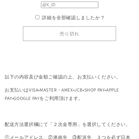
ジ
ジ
の
の
詳細を全部確認しましたか？
数
数
量
量
売り切れ
を
を
減
増
ら
や
す
す
以下の内容及び金額ご確認の上、お支払いください。
お支払いはVISA•MASTER・AMEX•JCB•SHOP PAY•APPLE
PAY•GOOGLE PAYをご利用頂けます。
配送方法選択欄にて「２次金専用」を選択してください。
①メールアドレス、②連絡先 ③配送先 ３つを必ず日本