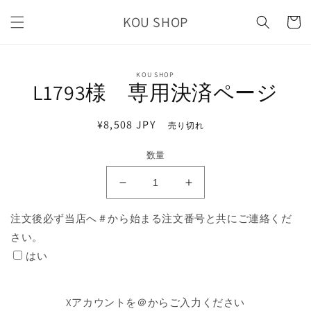
コンテ
カ
ンツに
KOU SHOP
ー
進む
ト
商品情
KOU SHOP
報にス
L1793様 専用決済ページ
キップ
通
¥8,508 JPY
売り切れ
常
数量
価
格
L1793
L1793
様
様
注文後必ず当店へ＃から始まる注文番号と共にご連絡くだ
専
専
さい。
用
用
決
決
はい
済
済
ペ
ペ
Xアカウントを＠からご入力ください
ー
ー