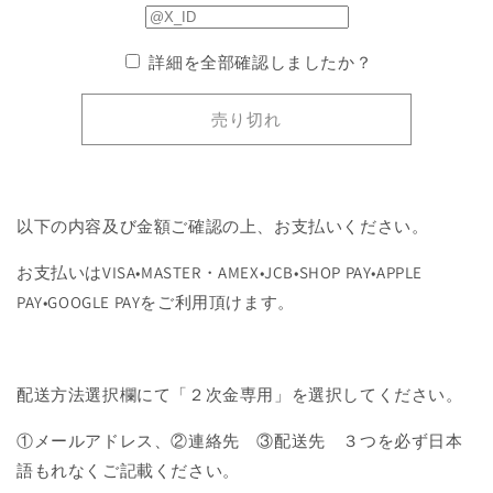
ジ
ジ
の
の
詳細を全部確認しましたか？
数
数
量
量
売り切れ
を
を
減
増
ら
や
す
す
以下の内容及び金額ご確認の上、お支払いください。
お支払いはVISA•MASTER・AMEX•JCB•SHOP PAY•APPLE
PAY•GOOGLE PAYをご利用頂けます。
配送方法選択欄にて「２次金専用」を選択してください。
①メールアドレス、②連絡先 ③配送先 ３つを必ず日本
語もれなくご記載ください。