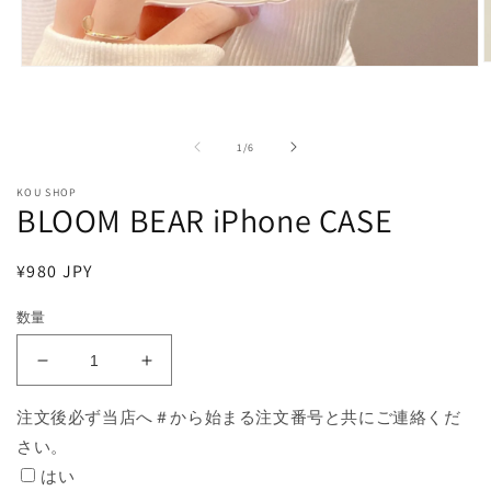
モ
ー
ダ
ル
の
1
/
6
で
メ
KOU SHOP
デ
BLOOM BEAR iPhone CASE
ィ
ア
(
(1)
通
¥980 JPY
を
開
常
く
数量
価
格
BLOOM
BLOOM
BEAR
BEAR
iPhone
iPhone
注文後必ず当店へ＃から始まる注文番号と共にご連絡くだ
CASE
CASE
さい。
の
の
はい
数
数