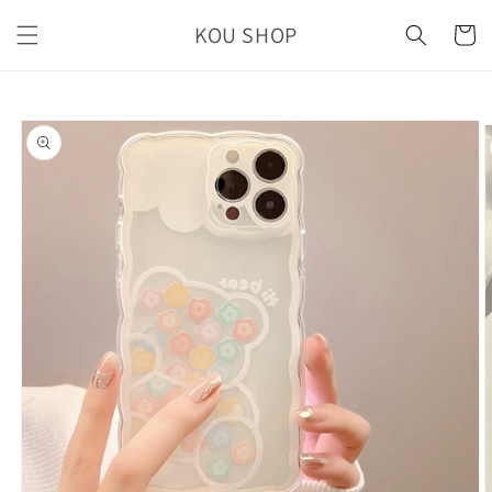
コンテ
カ
ンツに
KOU SHOP
ー
進む
ト
商品情
報にス
キップ