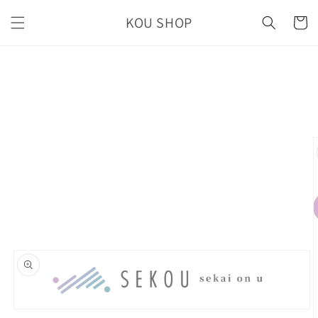
コンテ
カ
ンツに
KOU SHOP
ー
進む
ト
商品情
報にス
キップ
モ