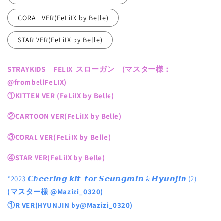
ジ
ジ
の
の
CORAL VER(FeLiIX by Belle)
数
数
量
量
STAR VER(FeLiIX by Belle)
を
を
減
増
STRAYKIDS FELIX スローガン
(マスター様：
ら
や
@frombellFeLIX)
す
す
①KITTEN VER (FeLiIX by Belle)
②CARTOON VER(FeLiIX by Belle)
③CORAL VER(FeLiIX by Belle)
④STAR VER(FeLiIX by Belle)
*2023
𝘾𝙝𝙚𝙚𝙧𝙞𝙣𝙜
𝙠𝙞𝙩
𝙛𝙤𝙧
𝙎𝙚𝙪𝙣𝙜𝙢𝙞𝙣
&
𝙃𝙮𝙪𝙣𝙟𝙞𝙣
(2)
(マスター様 @Mazizi_0320)
①R VER(HYUNJIN by@Mazizi_0320)