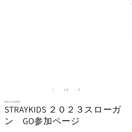
ー
ダ
ル
で
メ
デ
ィ
ア
(1)
を
開
く
の
1
/
9
(
KOU SHOP
STRAYKIDS ２０２３スローガ
ン GO参加ページ