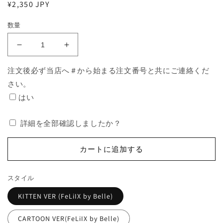
通
¥2,350 JPY
常
数量
価
格
STRAYKIDS
STRAYKIDS
２
２
注文後必ず当店へ＃から始まる注文番号と共にご連絡くだ
０
０
さい。
２
２
３
３
はい
ス
ス
ロ
ロ
詳細を全部確認しましたか？
ー
ー
ガ
ガ
カートに追加する
ン
ン
GO
GO
参
参
スタイル
加
加
KITTEN VER (FeLiIX by Belle)
ペ
ペ
ー
ー
CARTOON VER(FeLiIX by Belle)